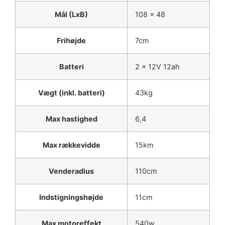
Mål (LxB)
108 x 48
Frihøjde
7cm
Batteri
2 x 12V 12ah
Vægt (inkl. batteri)
43kg
Max hastighed
6,4
Max rækkevidde
15km
Venderadius
110cm
Indstigningshøjde
11cm
Max motoreffekt
540w