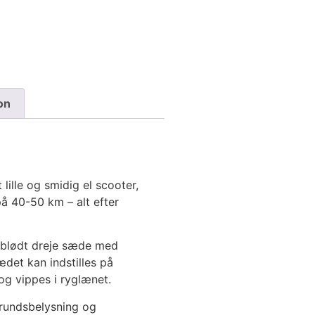
on
lille og smidig el scooter,
å 40-50 km – alt efter
 blødt dreje sæde med
det kan indstilles på
og vippes i ryglænet.
grundsbelysning og