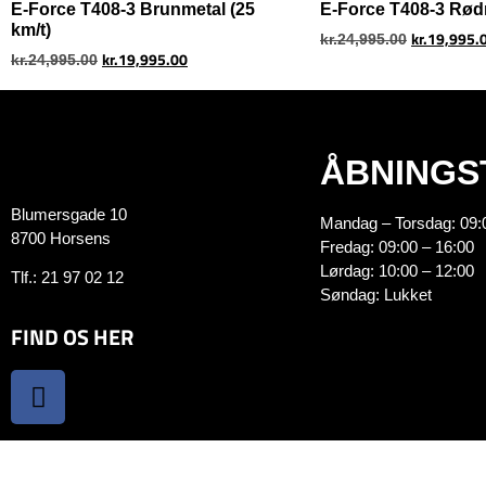
E-Force T408-3 Brunmetal (25
E-Force T408-3 Rødm
km/t)
kr.
19,995.
kr.
24,995.00
kr.
19,995.00
kr.
24,995.00
ÅBNINGS
Blumersgade 10
Mandag – Torsdag: 09:
8700 Horsens
Fredag: 09:00 – 16:00
Lørdag: 10:00 – 12:00
Tlf.:
21 97 02 12
Søndag: Lukket
FIND OS HER