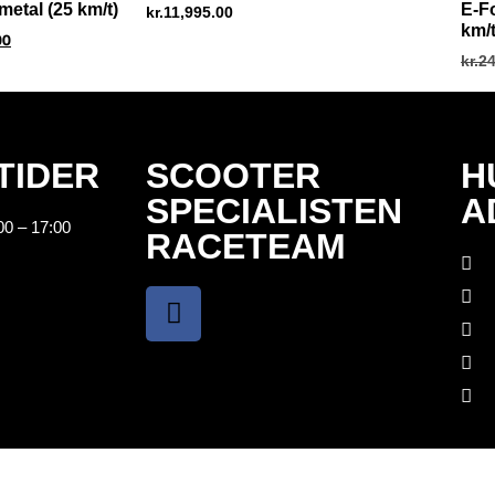
etal (25 km/t)
E-F
kr.
11,995.00
km/t
00
kr.
24
TIDER
SCOOTER
H
SPECIALISTEN
A
00 – 17:00
RACETEAM