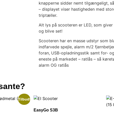
knapperne sidder nemt tilgængeligt, så
– displayet viser hastigheden med store
triptæller.
Alt lys på scooteren er LED, som giver e
og blive set!
Scooteren har en masse udstyr som bla
indfarvede spejle, alarm m/2 fjernbet
foran, USB-opladningsstik samt for- 
eneste på markedet – ratlås – så køret
alarm OG ratlås
ssante?
Tilbud!
EasyGo S3B