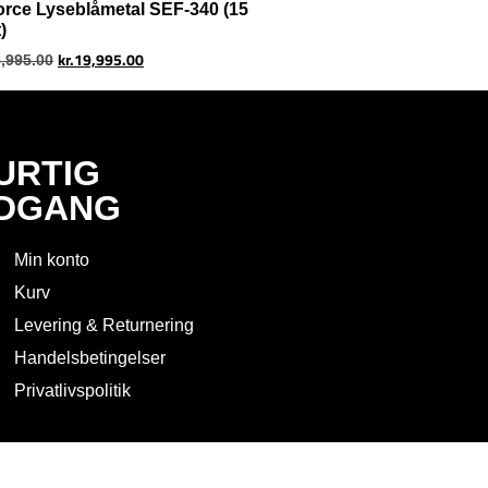
orce Lyseblåmetal SEF-340 (15
)
kr.
19,995.00
,995.00
URTIG
DGANG
Min konto
Kurv
Levering & Returnering
Handelsbetingelser
Privatlivspolitik