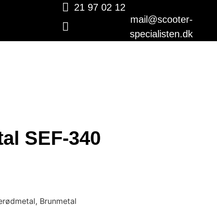
21 97 02 12
mail@scooter-
specialisten.dk
al SEF-340
kerødmetal, Brunmetal