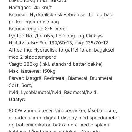
stikkontakt) med indikator
Hastighed: 45 km/t
Bremser: Hydrauliske skivebremser for og bag,
parkeringsbremse bag
Bremselængde: 3-5 meter
Lygter: Nær/fjernlys, LED bag- og blinklys
Hjulstørrelse: For: 130/60-13, bag: 135/70-12
Affjedring: Hydraulisk forgaffel foran, bagaksel
med 2 støddæmpere
Vægt: 383kg (inkl. standard batteripakke)
Max. lastevne: 150kg
Farver: Matgrå, Rødmetal, Blåmetal, Brunmetal,
Sort, Sort/
hvid, Lyseblåmetal/hvid, Rødmetal/hvid.
Udstyr:
800W varmeblæser, vinduesvisker, låsebar døre,
el-ruder, alarm, digitalt display med speedometer
og batteriindikator, bakkamera med display i
kabinen, håndbremse, sprinkler t/forrude,