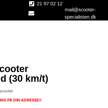
21 97 02 12
mail@scooter-
specialisten.dk
cooter
d (30 km/t)
scooter.
NG PÅ DIN ADRESSE!!