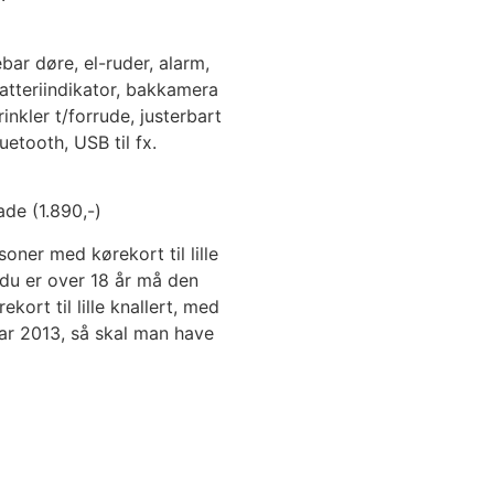
ar døre, el-ruder, alarm,
atteriindikator, bakkamera
nkler t/forrude, justerbart
etooth, USB til fx.
ade (1.890,-)
soner med kørekort til lille
s du er over 18 år må den
ekort til lille knallert, med
uar 2013, så skal man have