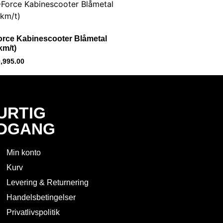
orce Kabinescooter Blåmetal
km/t)
,995.00
URTIG
DGANG
Min konto
Kurv
Levering & Returnering
Handelsbetingelser
Privatlivspolitik