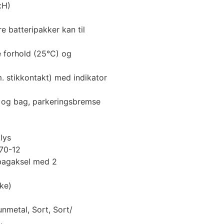
xH)
re batteripakker kan til
 forhold (25°C) og
m. stikkontakt) med indikator
r og bag, parkeringsbremse
lys
/70-12
, bagaksel med 2
ke)
unmetal, Sort, Sort/
.