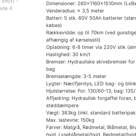
Dimensioner: 260x1160x1510mm (LxB
Venderadius: ≈ 3,5 meter
Batteri: 5 stk. 60V 50Ah batterier (stør
købes)
Rækkevidde: op til 70km (ved gunstige
afhængig af kørselsstil)
Opladning: 6-8 timer via 220V stik (al
Hastighed: 30 km/t
Bremser: Hydrauliske skivebremser fo
bag
Bremselængde: 3-5 meter
Lygter: Nær/fjernlys, LED bag- og blink
Hjulstørrelse: For: 130/60-13, bag: 135
Affjedring: Hydraulisk forgaffel foran
støddæmpere
Vægt: 383kg (inkl. standard batteripak
Max. lastevne: 150kg
Farver: Matgrå, Rødmetal, Blåmetal, Br
hvid, Lyseblåmetal/hvid, Rødmetal/hvid