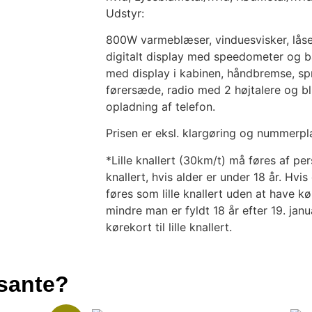
Udstyr:
800W varmeblæser, vinduesvisker, låseb
digitalt display med speedometer og b
med display i kabinen, håndbremse, spri
førersæde, radio med 2 højtalere og blu
opladning af telefon.
Prisen er eksl. klargøring og nummerpl
*Lille knallert (30km/t) må føres af per
knallert, hvis alder er under 18 år. Hvi
føres som lille knallert uden at have kør
mindre man er fyldt 18 år efter 19. jan
kørekort til lille knallert.
ssante?