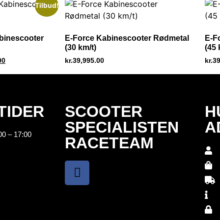
Tilbud!
binescooter
E-Force Kabinescooter Rødmetal
E-F
(30 km/t)
(45 
00
kr.
39,995.00
kr.
39
TIDER
SCOOTER
H
SPECIALISTEN
A
00 – 17:00
RACETEAM