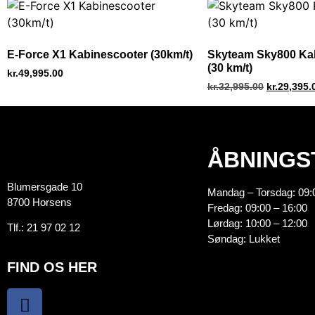
E-Force X1 Kabinescooter (30km/t)
Skyteam Sky800 Ka
(30 km/t)
kr.
49,995.00
kr.
32,995.00
kr.
29,395.
ÅBNINGS
Blumersgade 10
Mandag – Torsdag: 09:
8700 Horsens
Fredag: 09:00 – 16:00
Lørdag: 10:00 – 12:00
Tlf.:
21 97 02 12
Søndag: Lukket
FIND OS HER