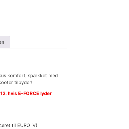
on
uksus komfort, spækket med
ooter tilbyder!
2 12, hvis E-FORCE lyder
ceret til EURO IV)